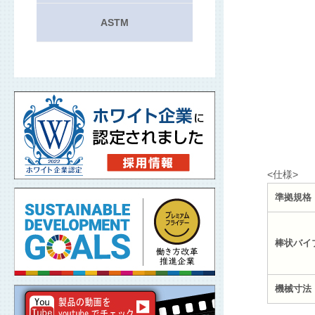
ASTM
<仕様>
準拠規格
棒状バイ
機械寸法