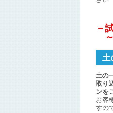
－
～
土
土の
取り込
ンを
お客
すので