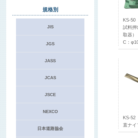
規格別
KS-50
JIS
試料押
取器）
C：φ1
JGS
JASS
JCAS
JSCE
NEXCO
KS-52
直ナイ
日本道路協会