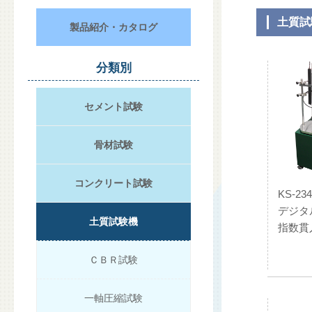
土質試
製品紹介・カタログ
分類別
セメント試験
骨材試験
コンクリート試験
KS-234
デジタ
土質試験機
指数貫
ＣＢＲ試験
一軸圧縮試験