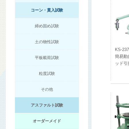
コーン・貫入試験
締め固め試験
土の物性試験
KS-237
簡易動
平板載荷試験
ッド引
粒度試験
その他
アスファルト試験
オーダーメイド