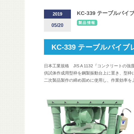
KC-339 テーブル
2019
製品情報
05/20
KC-339 テーブルバイ
日本工業規格 JIS A 1132『コンクリート
供試体作成用型枠を鋼製振動台上に置き、型枠
二次製品製作の締め固めに使用し、作業効率を