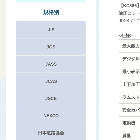
【KC36
規格別
油圧コン
JIS B 7
JIS
<仕様>
最大能力
JGS
デジタル
JASS
最小表示
JCAS
上下加圧
ラムスト
JSCE
安全カバ
NEXCO
電動機
日本道路協会
質量