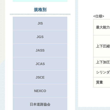
規格別
<仕様>
JIS
最大能力
JGS
上下圧縮
JASS
上下加圧
JCAS
シリンダ
JSCE
質量
NEXCO
日本道路協会