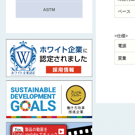
ASTM
ベース
<仕様>
電源
質量