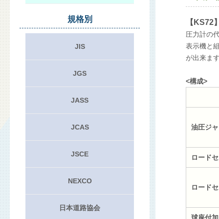
規格別
【KS7
圧力計の
表示機と組
JIS
が出来ま
JGS
<構成>
JASS
JCAS
油圧ジャ
JSCE
ロードセ
NEXCO
ロードセ
日本道路協会
球座付加