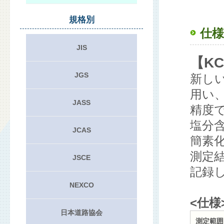
規格別
仕様
JIS
【KC
JGS
新し
用い
JASS
精度
塩分
JCAS
簡素
測定
JSCE
記録
NEXCO
<仕様
日本道路協会
測定範囲