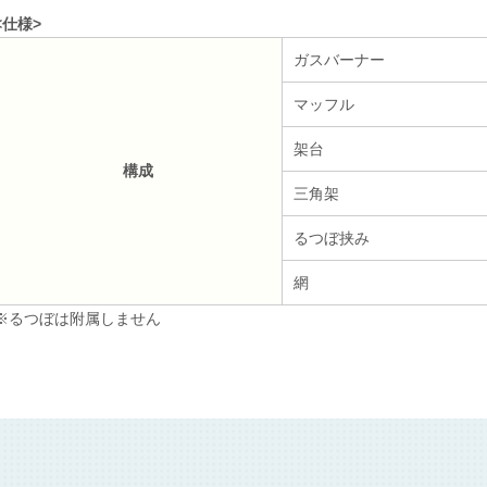
<仕様>
ガスバーナー
マッフル
架台
構成
三角架
るつぼ挟み
網
※るつぼは附属しません