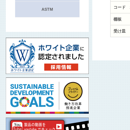
コード 
ASTM
棚板
受け皿