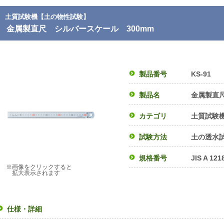
土質試験機【土の物性試験】
金属製直尺 シルバースケール 300mm
製品番号
KS-91
製品名
金属製直尺
カテゴリ
土質試験
試験方法
土の透水
規格番号
JIS A 121
※画像をクリックすると
拡大表示されます
仕様・詳細