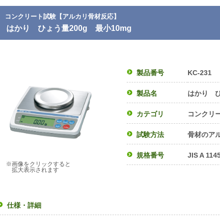
コンクリート試験【アルカリ骨材反応】
はかり ひょう量200g 最小10mg
製品番号
KC-231
製品名
はかり ひ
カテゴリ
コンクリ
試験方法
骨材のア
規格番号
JIS A 114
※画像をクリックすると
拡大表示されます
仕様・詳細