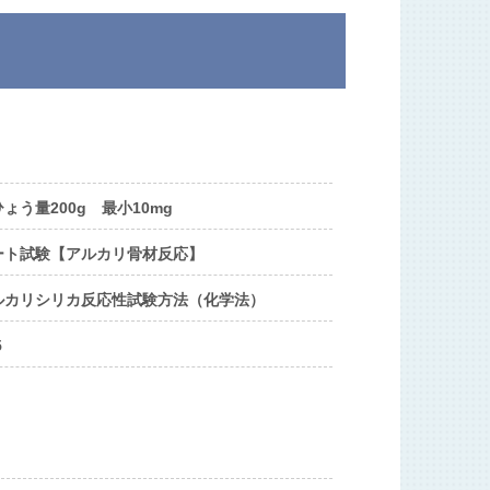
ょう量200g 最小10mg
ート試験【アルカリ骨材反応】
ルカリシリカ反応性試験方法（化学法）
5