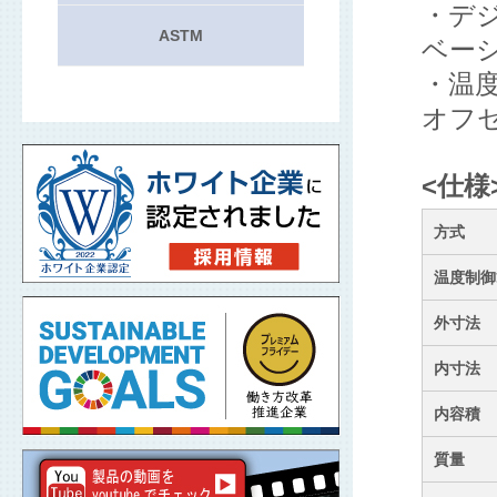
・デ
ASTM
ベー
・温
オフ
<仕様
方式
温度制御
外寸法
内寸法
内容積
質量