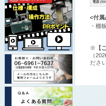
電源 (50/
<付属
・棚板
※
【
（2
ださ