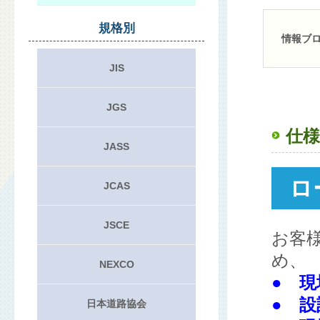
規格別
情報ブ
JIS
JGS
仕様
JASS
ロ
JCAS
JSCE
お客
め、
NEXCO
● 
● 
日本道路協会