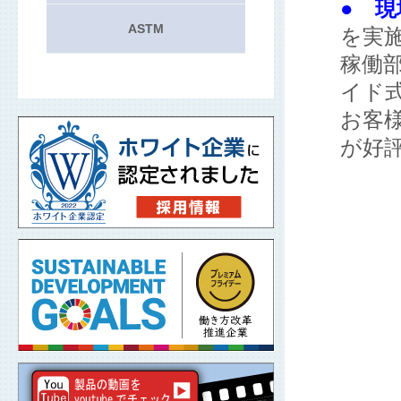
● 現
ASTM
を実
稼働
イド
お客
が好