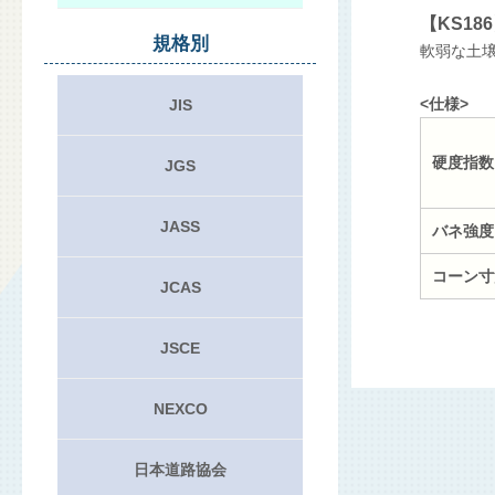
【KS1
規格別
軟弱な土
<仕様>
JIS
硬度指数
JGS
JASS
バネ強度
コーン寸
JCAS
JSCE
NEXCO
日本道路協会