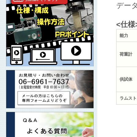
デー
<仕様
能力
荷重計
供試体
ラムスト