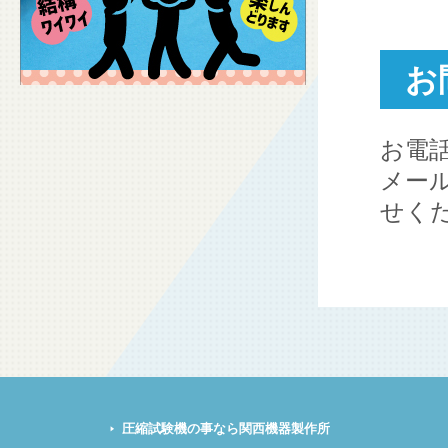
お
お電
メー
せく
圧縮試験機の事なら関西機器製作所