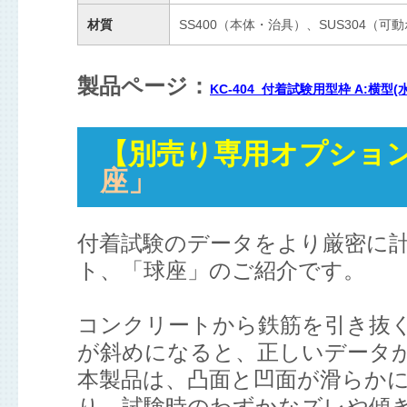
材質
SS400（本体・治具）、SUS304（可
製品ページ：
KC-404_付着試験用型枠 A:横型(水
【別売り専用オプショ
座」
付着試験のデータをより厳密に
ト、「球座」のご紹介です。
コンクリートから鉄筋を引き抜
が斜めになると、正しいデータ
本製品は、凸面と凹面が滑らか