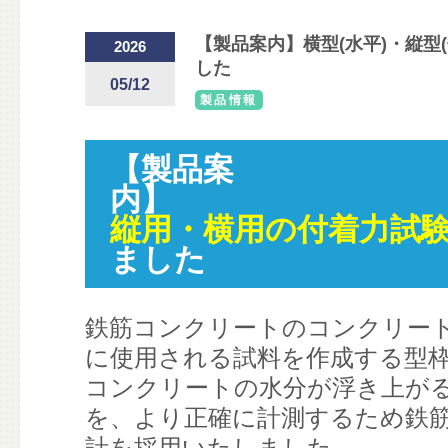
【製品案内】横型(水平)・縦型
2026
した
05/12
製品情報
【製品案
内】
縦用・横用の付着力試
ました
鉄筋コンクリートのコンクリー
に使用される試料を作成する型
コンクリートの水分が浮き上が
を、より正確に計測するため鉄