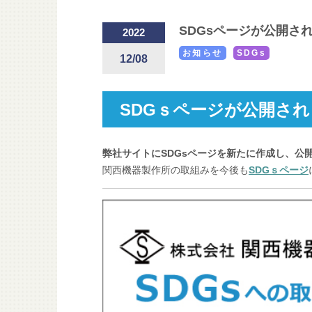
SDGsページが公開さ
2022
お知らせ
SDGs
12/08
SDGｓページが公開さ
弊社サイトにSDGsページを新たに作成し、公
関西機器製作所の取組みを今後も
SDGｓページ