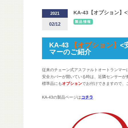
KA-43【オプション
2021
製品情報
02/12
KA-43
【オプション】
<
マーのご紹介
従来のチェーン式アスファルトオートランマー
安全カバーが開いている時は、近隣センサーが
標準品にも
オプション
でお付けできますので、
KA-43の製品ページは
コチラ