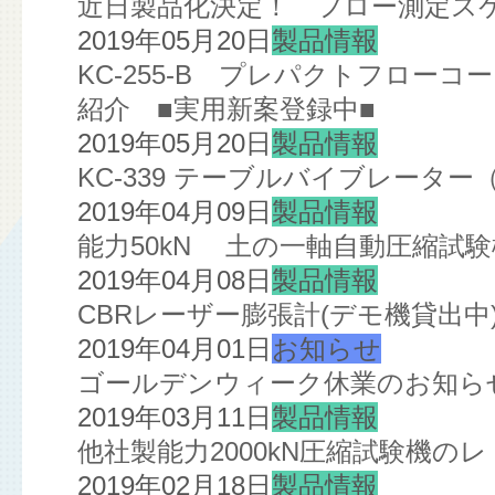
近日製品化決定！ フロー測定スケ
2019年05月20日
製品情報
KC-255-B プレパクトフローコ
紹介 ■実用新案登録中■
2019年05月20日
製品情報
KC-339 テーブルバイブレータ
2019年04月09日
製品情報
能力50kN 土の一軸自動圧縮試
2019年04月08日
製品情報
CBRレーザー膨張計(デモ機貸出中
2019年04月01日
お知らせ
ゴールデンウィーク休業のお知ら
2019年03月11日
製品情報
他社製能力2000kN圧縮試験機の
2019年02月18日
製品情報