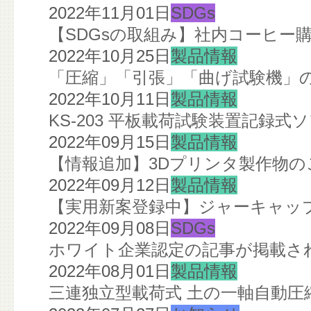
2022年11月01日
SDGs
【SDGsの取組み】社内コーヒー
2022年10月25日
製品情報
「圧縮」「引張」「曲げ試験機」の
2022年10月11日
製品情報
KS-203 平板載荷試験装置記録
2022年09月15日
製品情報
【情報追加】3Dプリンタ製作物の
2022年09月12日
製品情報
【実用新案登録中】ジャーキャップ
2022年09月08日
SDGs
ホワイト企業認定の記事が掲載さ
2022年08月01日
製品情報
三連独立型載荷式 土の一軸自動圧縮