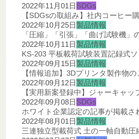
2022年11月01日
SDGs
【SDGsの取組み】社内コーヒー
2022年10月25日
製品情報
「圧縮」「引張」「曲げ試験機」の
2022年10月11日
製品情報
KS-203 平板載荷試験装置記録
2022年09月15日
製品情報
【情報追加】3Dプリンタ製作物の
2022年09月12日
製品情報
【実用新案登録中】ジャーキャップ
2022年09月08日
SDGs
ホワイト企業認定の記事が掲載さ
2022年08月01日
製品情報
三連独立型載荷式 土の一軸自動圧縮