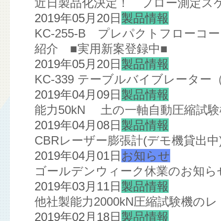
近日製品化決定！ フロー測定スケ
2019年05月20日
製品情報
KC-255-B プレパクトフローコ
紹介 ■実用新案登録中■
2019年05月20日
製品情報
KC-339 テーブルバイブレータ
2019年04月09日
製品情報
能力50kN 土の一軸自動圧縮試
2019年04月08日
製品情報
CBRレーザー膨張計(デモ機貸出中
2019年04月01日
お知らせ
ゴールデンウィーク休業のお知ら
2019年03月11日
製品情報
他社製能力2000kN圧縮試験機の
2019年02月18日
製品情報