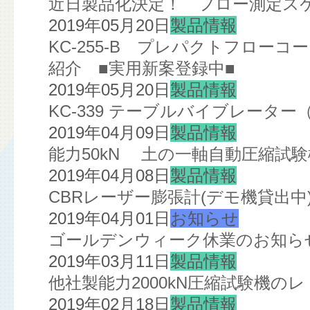
近日製品化決定！ フロー測定スケ
2019年05月20日
製品情報
KC-255-B プレパクトフローコ
紹介 ■実用新案登録中■
2019年05月20日
製品情報
KC-339 テーブルバイブレータ
2019年04月09日
製品情報
能力50kN 土の一軸自動圧縮試
2019年04月08日
製品情報
CBRレーザー膨張計(デモ機貸出中
2019年04月01日
お知らせ
ゴールデンウィーク休業のお知ら
2019年03月11日
製品情報
他社製能力2000kN圧縮試験機の
2019年02月18日
製品情報