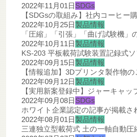
2022年11月01日
SDGs
【SDGsの取組み】社内コーヒー
2022年10月25日
製品情報
「圧縮」「引張」「曲げ試験機」の
2022年10月11日
製品情報
KS-203 平板載荷試験装置記録
2022年09月15日
製品情報
【情報追加】3Dプリンタ製作物の
2022年09月12日
製品情報
【実用新案登録中】ジャーキャップ
2022年09月08日
SDGs
ホワイト企業認定の記事が掲載さ
2022年08月01日
製品情報
三連独立型載荷式 土の一軸自動圧縮