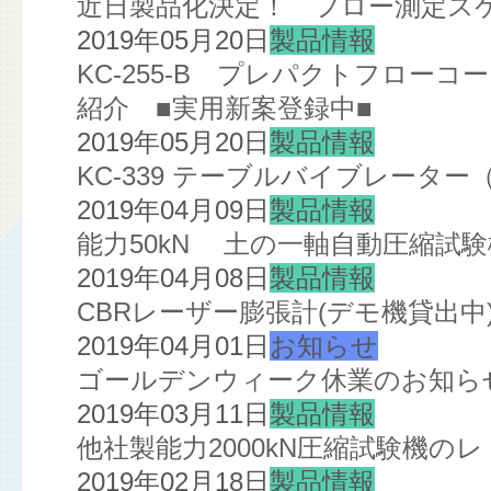
近日製品化決定！ フロー測定スケ
2019年05月20日
製品情報
KC-255-B プレパクトフローコ
紹介 ■実用新案登録中■
2019年05月20日
製品情報
KC-339 テーブルバイブレータ
2019年04月09日
製品情報
能力50kN 土の一軸自動圧縮試
2019年04月08日
製品情報
CBRレーザー膨張計(デモ機貸出中
2019年04月01日
お知らせ
ゴールデンウィーク休業のお知ら
2019年03月11日
製品情報
他社製能力2000kN圧縮試験機の
2019年02月18日
製品情報