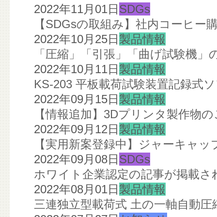
2022年11月01日
SDGs
【SDGsの取組み】社内コーヒー
2022年10月25日
製品情報
「圧縮」「引張」「曲げ試験機」の
2022年10月11日
製品情報
KS-203 平板載荷試験装置記録
2022年09月15日
製品情報
【情報追加】3Dプリンタ製作物の
2022年09月12日
製品情報
【実用新案登録中】ジャーキャップ
2022年09月08日
SDGs
ホワイト企業認定の記事が掲載さ
2022年08月01日
製品情報
三連独立型載荷式 土の一軸自動圧縮