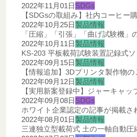
2022年11月01日
SDGs
【SDGsの取組み】社内コーヒー
2022年10月25日
製品情報
「圧縮」「引張」「曲げ試験機」の
2022年10月11日
製品情報
KS-203 平板載荷試験装置記録
2022年09月15日
製品情報
【情報追加】3Dプリンタ製作物の
2022年09月12日
製品情報
【実用新案登録中】ジャーキャップ
2022年09月08日
SDGs
ホワイト企業認定の記事が掲載さ
2022年08月01日
製品情報
三連独立型載荷式 土の一軸自動圧縮