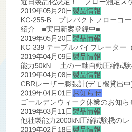
近日製品化決定！ フロー測定スケ
2019年05月20日
製品情報
KC-255-B プレパクトフローコ
紹介 ■実用新案登録中■
2019年05月20日
製品情報
KC-339 テーブルバイブレータ
2019年04月09日
製品情報
能力50kN 土の一軸自動圧縮試
2019年04月08日
製品情報
CBRレーザー膨張計(デモ機貸出中
2019年04月01日
お知らせ
ゴールデンウィーク休業のお知ら
2019年03月11日
製品情報
他社製能力2000kN圧縮試験機の
2019年02月18日
製品情報